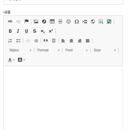
내용
Styles
Format
Font
Size