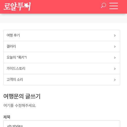
SELECT * FROM paran_board_setup WHERE board_type ='tour_qna'
여행 후기
갤러리
오늘의 "록키"!
가이드스토리
고객의 소리
여행문의 글쓰기
여기를 수정해주세요.
제목