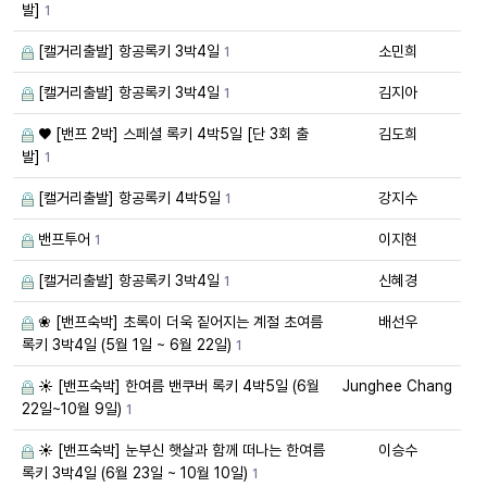
발]
1
[캘거리출발] 항공록키 3박4일
소민희
1
[캘거리출발] 항공록키 3박4일
김지아
1
♥️ [밴프 2박] 스페셜 록키 4박5일 [단 3회 출
김도희
발]
1
[캘거리출발] 항공록키 4박5일
강지수
1
밴프투어
이지현
1
[캘거리출발] 항공록키 3박4일
신혜경
1
❀ [밴프숙박] 초록이 더욱 짙어지는 계절 초여름
배선우
록키 3박4일 (5월 1일 ~ 6월 22일)
1
☀️ [밴프숙박] 한여름 밴쿠버 록키 4박5일 (6월
Junghee Chang
22일~10월 9일)
1
☀️ [밴프숙박] 눈부신 햇살과 함께 떠나는 한여름
이승수
록키 3박4일 (6월 23일 ~ 10월 10일)
1