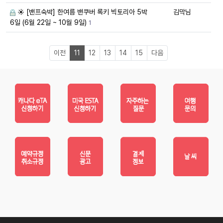
☀️ [밴프숙박] 한여름 밴쿠버 록키 빅토리아 5박
김막님
6일 (6월 22일 ~ 10월 9일)
1
이전
11
12
13
14
15
다음