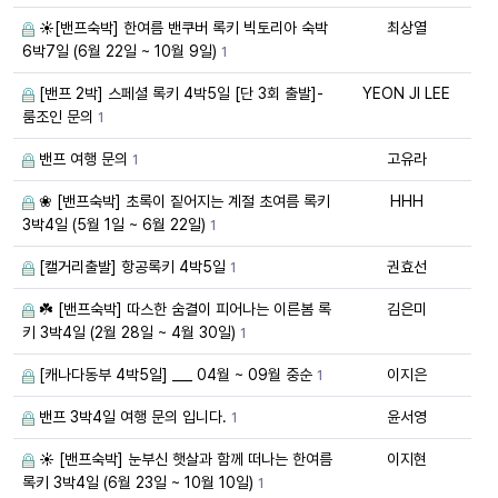
☀️[밴프숙박] 한여름 밴쿠버 록키 빅토리아 숙박
최상열
6박7일 (6월 22일 ~ 10월 9일)
1
[밴프 2박] 스페셜 록키 4박5일 [단 3회 출발]-
YEON JI LEE
룸조인 문의
1
밴프 여행 문의
고유라
1
❀ [밴프숙박] 초록이 짙어지는 계절 초여름 록키
HHH
3박4일 (5월 1일 ~ 6월 22일)
1
[캘거리출발] 항공록키 4박5일
권효선
1
☘️ [밴프숙박] 따스한 숨결이 피어나는 이른봄 록
김은미
키 3박4일 (2월 28일 ~ 4월 30일)
1
[캐나다동부 4박5일] ___ 04월 ~ 09월 중순
이지은
1
밴프 3박4일 여행 문의 입니다.
윤서영
1
☀️ [밴프숙박] 눈부신 햇살과 함께 떠나는 한여름
이지현
록키 3박4일 (6월 23일 ~ 10월 10일)
1