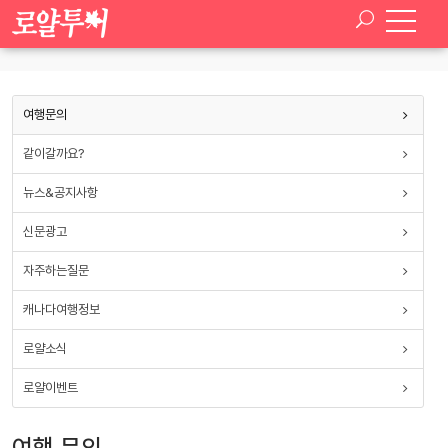
SELECT * FROM paran_board_setup WHERE board_type ='tour_qna'
여행문의
같이갈까요?
뉴스&공지사항
신문광고
자주하는질문
캐나다여행정보
로얄소식
로얄이벤트
여행 문의