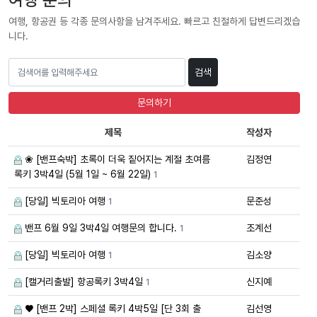
여행, 항공권 등 각종 문의사항을 남겨주세요. 빠르고 친절하게 답변드리겠습
니다.
검색
문의하기
제목
작성자
❀ [밴프숙박] 초록이 더욱 짙어지는 계절 초여름
김정연
록키 3박4일 (5월 1일 ~ 6월 22일)
1
[당일] 빅토리아 여행
문준성
1
밴프 6월 9일 3박4일 여행문의 합니다.
조계선
1
[당일] 빅토리아 여행
김소양
1
[캘거리출발] 항공록키 3박4일
신지예
1
♥️ [밴프 2박] 스페셜 록키 4박5일 [단 3회 출
김선영