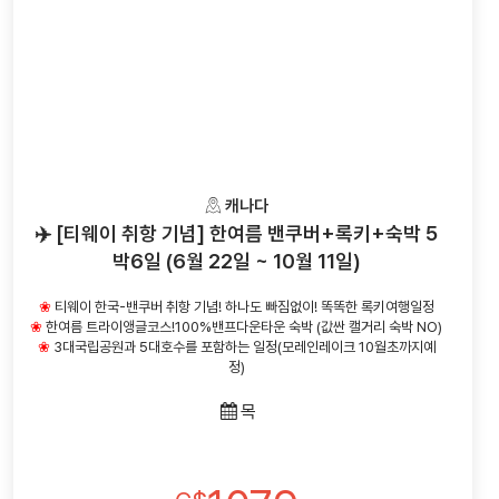
캐나다
✈️ [티웨이 취항 기념] 한여름 밴쿠버+록키+숙박 5
박6일 (6월 22일 ~ 10월 11일)
❀
티웨이 한국-밴쿠버 취항 기념! 하나도 빠짐없이! 똑똑한 록키여행일정
❀
한여름 트라이앵글코스!100%밴프다운타운 숙박 (값싼 캘거리 숙박 NO)
❀
3대국립공원과 5대호수를 포함하는 일정(모레인레이크 10월초까지예
정)
목