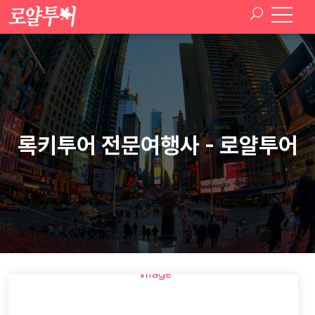
록키투어 전문여행사 - 로얄투어