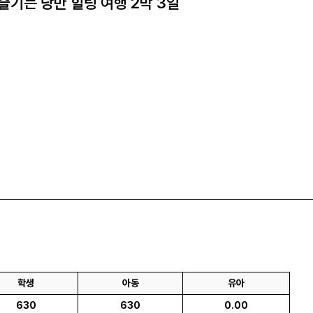
즐기는 낭만 힐링 여행 2박 3일
학생
아동
유아
630
630
0.00