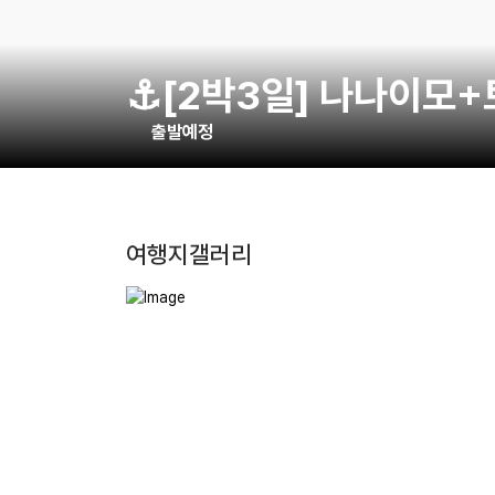
⚓[2박3일] 나나이모
출발예정
여행지갤러리