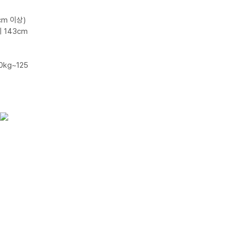
4cm 이상)
키 143cm
20kg~125