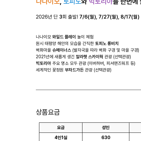
나나이모
,
토피노
와
빅토리아
를 한번에 
2026년 단
3
회 출발!
7/6(월), 7/27(월), 8/17(월)
나나이모
와일드 플레이
놀이 체험
원시 태평양 해안의 모습을 간직한
토피노 롱비치
벽화마을
슈메이너스
(발자국을 따라 벽화 구경 및 마을 구경)
2021년에 새롭게 생긴
말라헷 스카이웍
관광 (선택관광)
빅토리아
주요 명소 모두 관광 (이버하버, 피셔맨즈워프 등)
세계적인 꽃정원
부차드가든
관광 (선택관광)
상품요금
요금
성인
4인1실
630