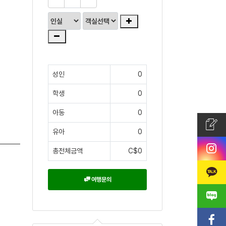
성인
0
학생
0
아동
0
유아
0
총전체금액
C$0
여행문의