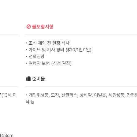
불포함사항
• 조식 제외 전 일정 식사
• 가이드 및 기사 경비 ($20/1인/1일)
• 선택관광
• 여행자 보험 (신청 권장)
준비물
7(13세 미
• 개인위생품, 모자, 선글라스, 상비약, 여벌옷, 세안용품, 간편
식 등
 143cm