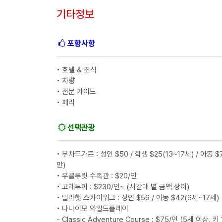
기타정보
포함사항
• 호텔 & 조식
• 차량
• 전문 가이드
• 페리
선택관광
• 부차드가든 : 성인 $50 / 학생 $25(13~17세) / 아동 $
만)
• 우클루릿 수족관 : $20/인
• 고래투어 : $230/인~ (시간대 별 금액 상이)
• 말라햇 스카이워크 : 성인 $56 / 아동 $42(6세~17세)
• 나나이모 와일드플레이
- Classic Adventure Course : $75/인 (5세 이상, 키