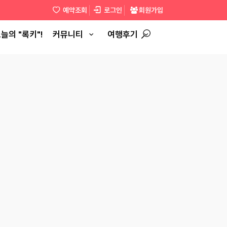
예약조회
로그인
회원가입
늘의 "록키"!
커뮤니티
여행후기