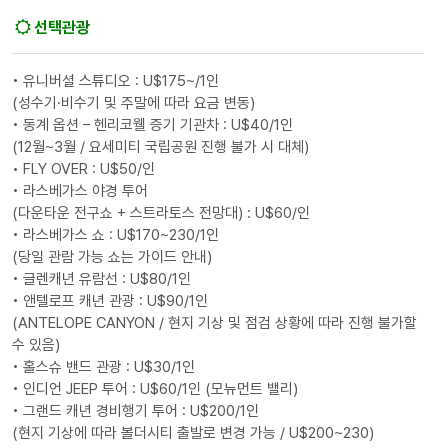
선택관광
• 유니버셜 스튜디오 : U$175~/1인
(성수기·비수기 및 주말에 따라 요금 변동)
• 동계 옵션 – 헨리코웰 증기 기관차 : U$40/1인
(12월~3월 / 요세미티 국립공원 진행 불가 시 대체)
• FLY OVER : U$50/인
• 라스베가스 야경 투어
(다운타운 전구쇼 + 스트라토스 전망대) : U$60/인
• 라스베가스 쇼 : U$170~230/1인
(당일 관람 가능 쇼는 가이드 안내)
• 글렌캐년 유람선 : U$80/1인
• 앤텔로프 캐년 관광 : U$90/1인
(ANTELOPE CANYON / 현지 기상 및 점검 상황에 따라 진행 불가할
수 있음)
• 홀스슈 밴드 관광 : U$30/1인
• 인디언 JEEP 투어 : U$60/1인 (모뉴먼트 밸리)
• 그랜드 캐년 경비행기 투어 : U$200/1인
(현지 기상에 따라 볼더시티 출발로 변경 가능 / U$200~230)