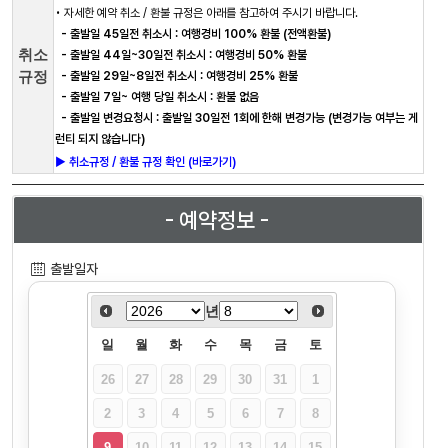
• 자세한 예약 취소 / 환불 규정은 아래를 참고하여 주시기 바랍니다.
- 출발일 45일전 취소시 : 여행경비 100% 환불 (전액환불)
취소
- 출발일 44일~30일전 취소시 : 여행경비 50% 환불
규정
- 출발일 29일~8일전 취소시 : 여행경비 25% 환불
- 출발일 7일~ 여행 당일 취소시 : 환불 없음
- 출발일 변경요청시 : 출발일 30일전 1회에 한해 변경가능 (변경가능 여부는 게
런티 되지 않습니다)
► 취소규정 / 환불 규정 확인 (바로가기)
- 예약정보 -
출발일자
년
일
월
화
수
목
금
토
26
27
28
29
30
31
1
2
3
4
5
6
7
8
9
10
11
12
13
14
15