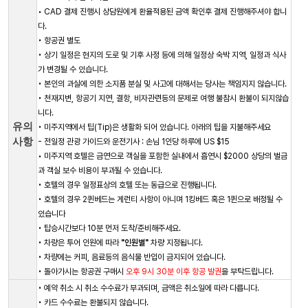
• CAD 결제 진행시 상담원에게 환율적용된 금액 확인후 결제 진행해주셔야 합니
다.
• 항공권 별도
• 상기 일정은 현지의 도로 및 기후 사정 등에 의해 일정상 숙박 지역, 일정과 식사
가 변경될 수 있습니다.
• 본인의 과실에 의한 소지품 분실 및 사고에 대해서는 당사는 책임지지 않습니다.
• 천재지변, 항공기 지연, 결항, 비자관련등의 문제로 여행 불참시 환불이 되지않습
니다.
유의
• 미주지역에서 팁(Tip)은 생활화 되어 있습니다. 아래의 팁을 지불해주세요
사항
- 전일정 관광 가이드와 운전기사 : 손님 1인당 하루에 US $15
• 미주지역 호텔은 금연으로 객실을 포함한 실내에서 흡연시 $2000 상당의 벌금
과 객실 보수 비용이 부과될 수 있습니다.
• 호텔의 경우 일정표상의 호텔 또는 동급으로 진행됩니다.
• 호텔의 경우 2퀸베드는 게런티 사항이 아니며 1킹베드 혹은 1퀸으로 배정될 수
있습니다
• 탑승시간보다 10분 먼저 도착/준비해주세요.
• 차량은 투어 인원에 따라
"인원별"
차량 지정됩니다.
• 차량에는 커피, 음료등의 음식물 반입이 금지되어 있습니다.
• 돌아가시는 항공권 구매시
오후 9시 30분 이후 항공 발권
을 부탁드립니다.
• 예약 취소 시 취소 수수료가 부과되며, 금액은 취소일에 따라 다릅니다.
• 카드 수수료는 환불되지 않습니다.