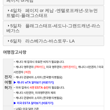
페이지 or케납
4일차 페이지 or 케납 -엔텔로프캐년-모뉴먼
트밸리-플래그스태프
5일차 플래그스태프-세도나-그랜드캐년-라스
베가스
6일차 라스베가스-바스토우- LA
여행참고사항
• 캐나다 재 입국시 유효한 비자가 필요합니다.
- 캐나다 영주권자
(PR카드)
, 미국 영주권자
(영주권카드)
, 캐나다 시민권자 / 미국
시민권자
(여권)
전자
- 캐나다 관광비자 소지자 (한국행 티켓필요)
여행
► 캐나다 eTA 알아보기 (바로가기)
허가
• 미국 입국시
사전 ESTA 승인
이 필요합니다.
- 캐나다 시민권자, 미국영주권자 제외
- 캐나다 관광비자 소지자 (한국행 티켓필요)
► 미국 ESTA 알아보기 (바로가기)
• USD 미국 달러 기준