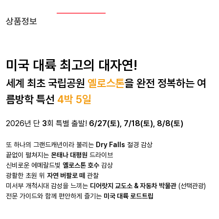
상품정보
미국 대륙 최고의 대자연!
세계 최초 국립공원
옐로스톤
을 완전 정복하는 여
름방학 특선
4박 5일
2026년 단
3
회 특별 출발!
6/27(토), 7/18(토), 8/8(토)
또 하나의 그랜드캐년이라 불리는
Dry Falls
절경 감상
끝없이 펼쳐지는
몬태나 대평원
드라이브
신비로운 에메랄드빛
옐로스톤 호수
감상
광활한 초원 위
자연 버팔로 떼
관찰
미서부 개척시대 감성을 느끼는
디어랏지 교도소 & 자동차 박물관
(선택관광)
전문 가이드와 함께 편안하게 즐기는
미국 대륙 로드트립