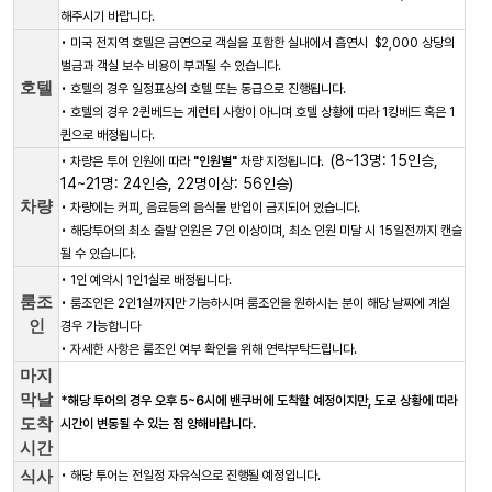
해주시기 바랍니다.
• 미국 전지역 호텔은 금연으로 객실을 포함한 실내에서 흡연시 $2,000 상당의
벌금과 객실 보수 비용이 부과될 수 있습니다.
호텔
• 호텔의 경우 일정표상의 호텔 또는 동급으로 진행됩니다.
• 호텔의 경우 2퀸베드는 게런티 사항이 아니며 호텔 상황에 따라 1킹베드 혹은 1
퀸으로 배정됩니다.
(8~13명: 15인승,
• 차량은 투어 인원에 따라
"인원별"
차량 지정됩니다.
14~21명: 24인승, 22명이상: 56인승)
차량
• 차량에는 커피, 음료등의 음식물 반입이 금지되어 있습니다.
• 해당투어의 최소 출발 인원은 7인 이상이며, 최소 인원 미달 시 15일전까지 캔슬
될 수 있습니다.
• 1인 예약시 1인1실로 배정됩니다.
룸조
• 룸조인은 2인1실까지만 가능하시며 룸조인을 원하시는 분이 해당 날짜에 계실
인
경우 가능합니다
• 자세한 사항은 룸조인 여부 확인을 위해 연락부탁드립니다.
마지
막날
*해당 투어의 경우 오후 5~6시에 밴쿠버에 도착할 예정이지만, 도로 상황에 따라
도착
시간이 변동될 수 있는 점 양해바랍니다.
시간
식사
• 해당 투어는 전일정 자유식으로 진행될 예정입니다.