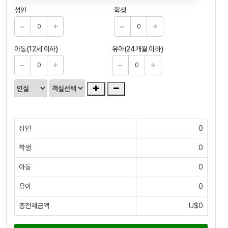
성인
학생
아동(12세 이하)
유아(24개월 이하)
성인
0
학생
0
아동
0
유아
0
총전체금액
U$0