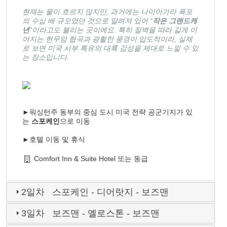
현재는 물이 흐르지 않지만, 과거에는 나이아가라 폭포
의 수십 배 규모였던 것으로 알려져 있어 “
작은 그랜드캐
년
”이라고도 불리는 곳이에요. 특히 절벽을 따라 길게 이
어지는 현무암 협곡과 광활한 풍경이 압도적이라, 실제
로 보면 미국 서부 특유의 대륙 감성을 제대로 느낄 수 있
는 장소입니다.
►워싱턴주 동부의 중심 도시 미국 전략 공군기지가 있
는
스포케인
으로 이동
►호텔 이동 및 휴식
Comfort Inn & Suite Hotel 또는 동급
2일차 스포케인 - 디어랏지 - 보즈맨
3일차 보즈맨 - 옐로스톤 - 보즈맨