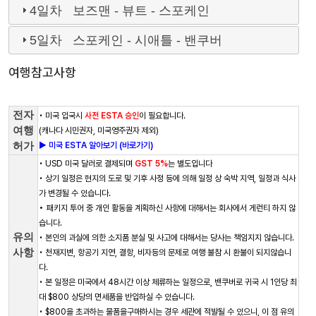
4일차 보즈맨 - 뷰트 - 스포케인
5일차 스포케인 - 시애틀 - 밴쿠버
여행참고사항
전자
• 미국 입국시
사전 ESTA 승인
이 필요합니다.
여행
(캐나다 시민권자, 미국영주권자 제외)
허가
► 미국 ESTA 알아보기 (바로가기)
• USD 미국 달러로 결제되며
GST 5%
는 별도입니다
• 상기 일정은 현지의 도로 및 기후 사정 등에 의해 일정 상 숙박 지역, 일정과 식사
가 변경될 수 있습니다.
•
패키지 투어 중 개인 활동을 계획하신 사항에 대해서는 회사에서 게런티 하지 않
습니다.
유의
• 본인의 과실에 의한 소지품 분실 및 사고에 대해서는 당사는 책임지지 않습니다.
사항
• 천재지변, 항공기 지연, 결항, 비자등의 문제로 여행 불참 시 환불이 되지않습니
다.
• 본 일정은 미국에서 48시간 이상 체류하는 일정으로, 밴쿠버로 귀국 시 1인당 최
대 $800 상당의 면세품을 반입하실 수 있습니다.
• $800을 초과하는 물품을구매하시는 경우 세관에 적발될 수 있으니, 이 점 유의