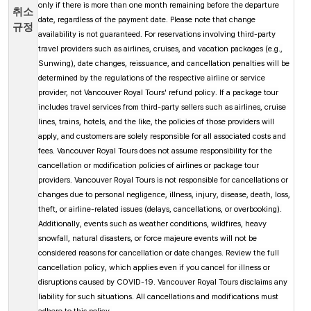
only if there is more than one month remaining before the departure
취소
date, regardless of the payment date. Please note that change
규정
availability is not guaranteed.
For reservations involving third-party
travel providers such as airlines, cruises, and vacation packages (e.g.,
Sunwing), date changes, reissuance, and cancellation penalties will be
determined by the regulations of the respective airline or service
provider, not Vancouver Royal Tours' refund policy.
If a package tour
includes travel services from third-party sellers such as airlines, cruise
lines, trains, hotels, and the like, the policies of those providers will
apply, and customers are solely responsible for all associated costs and
fees. Vancouver Royal Tours does not assume responsibility for the
cancellation or modification policies of airlines or package tour
providers.
Vancouver Royal Tours is not responsible for cancellations or
changes due to personal negligence, illness, injury, disease, death, loss,
theft, or airline-related issues (delays, cancellations, or overbooking).
Additionally, events such as weather conditions, wildfires, heavy
snowfall, natural disasters, or force majeure events will not be
considered reasons for cancellation or date changes. Review the full
cancellation policy, which applies even if you cancel for illness or
disruptions caused by COVID-19. Vancouver Royal Tours disclaims any
liability for such situations. All cancellations and modifications must
adhere to this policy.