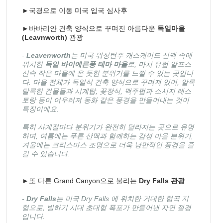
►국경으로 이동 미국 입국 심사후
►바바리안 건축 양식으로 꾸며진 아름다운
독일마을
(Leavnworth)
관광
-
Leavenworth
는 미국 워싱턴주 캐스케이드 산맥 속에
위치한
독일 바이에른풍 테마 마을
로, 마치 유럽 알프스
산속 작은 마을에 온 듯한 분위기를 느낄 수 있는 곳입니
다. 마을 전체가 독일식 건축 양식으로 꾸며져 있어, 알록
달록한 건물들과 시계탑, 꽃장식, 맥주펍과 소시지 레스
토랑 등이 어우러져 동화 같은 풍경을 만들어내는 것이
특징이에요.
특히 사계절마다 분위기가 완전히 달라지는 곳으로 유명
하며, 여름에는 푸른 산맥과 함께하는 감성 마을 분위기,
겨울에는 크리스마스 조명으로 더욱 낭만적인 풍경을 즐
길 수 있습니다.
►또 다른 Grand Canyon으로 불리는
Dry Falls 관광
-
Dry Falls
는 미국 Dry Falls 에 위치한 거대한 협곡 지
형으로, 빙하기 시대 초대형 폭포가 만들어낸 자연 절경
입니다.