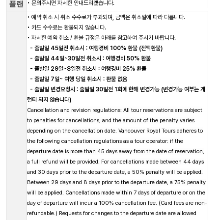
• 문의주시면 자세한 안내드리겠습니다.
플랜
• 예약 취소 시 취소 수수료가 부과되며, 금액은 취소일에 따라 다릅니다.
• 카드 수수료는 환불되지 않습니다.
• 자세한 예약 취소 / 환불 규정은 아래를 참고하여 주시기 바랍니다.
- 출발일 45일전 취소시 : 여행경비 100% 환불 (전액환불)
- 출발일 44일~30일전 취소시 : 여행경비 50% 환불
- 출발일 29일~8일전 취소시 : 여행경비 25% 환불
- 출발일 7일~ 여행 당일 취소시 : 환불 없음
- 출발일 변경요청시 : 출발일 30일전 1회에 한해 변경가능 (변경가능 여부는 게
런티 되지 않습니다)
Cancellation and revision regulations:
All tour reservations are subject
to penalties for cancellations, and the amount of the penalty varies
depending on the cancellation date. Vancouver Royal Tours adheres to
the following cancellation regulations as a tour operator: if the
departure date is more than 45 days away from the date of reservation,
a full refund will be provided. For cancellations made between 44 days
and 30 days prior to the departure date, a 50% penalty will be applied.
Between 29 days and 8 days prior to the departure date, a 75% penalty
will be applied. Cancellations made within 7 days of departure or on the
day of departure will incur a 100% cancellation fee. (Card fees are non-
refundable.) Requests for changes to the departure date are allowed