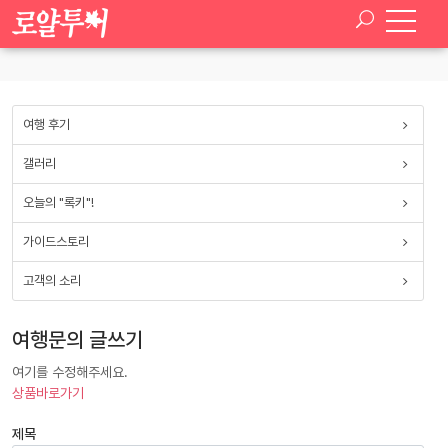
SELECT * FROM paran_board_setup WHERE board_type ='tour_qna'
여행 후기
갤러리
오늘의 "록키"!
가이드스토리
고객의 소리
여행문의 글쓰기
여기를 수정해주세요.
상품바로가기
제목