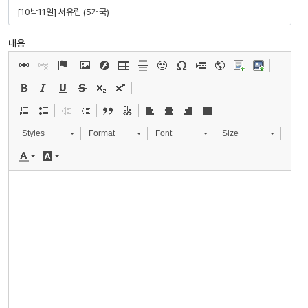
내용
Styles
Format
Font
Size