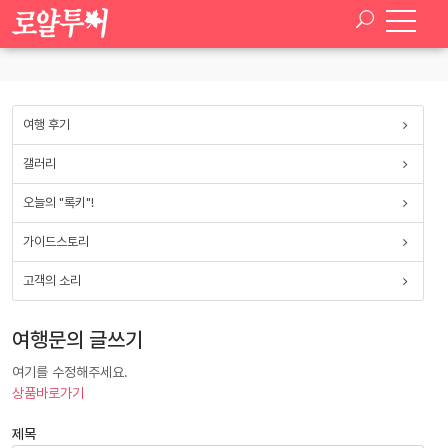
SELECT * FROM paran_board_setup WHERE board_type ='tour_qna'
여행 후기
갤러리
오늘의 "록키"!
가이드스토리
고객의 소리
여행문의 글쓰기
여기를 수정해주세요.
상품바로가기
제목