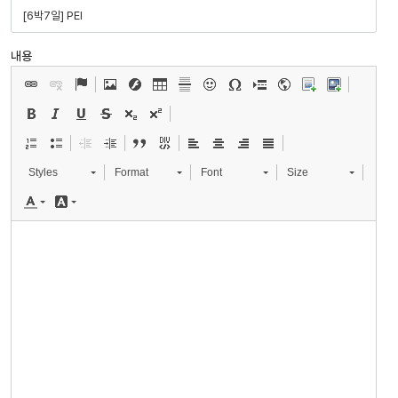
내용
Styles
Format
Font
Size