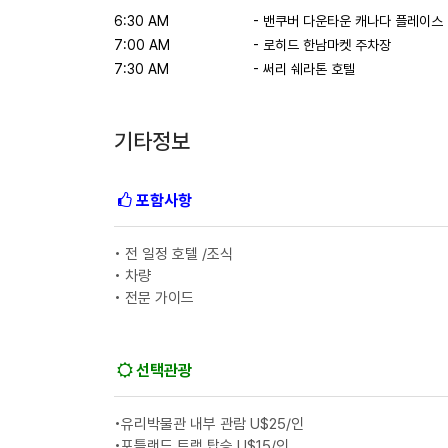
6:30 AM
- 밴쿠버 다운타운 캐나다 플레이스
7:00 AM
- 로히드 한남마켓 주차장
7:30 AM
- 써리 쉐라톤 호텔
기타정보
포함사항
• 전 일정 호텔 /조식
• 차량
• 전문 가이드
선택관광
•유리박물관 내부 관람 U$25/인
•포틀랜드 트램 탑승 U$15/인