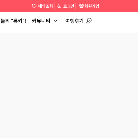
예약조회
로그인
회원가입
늘의 "록키"!
커뮤니티
여행후기