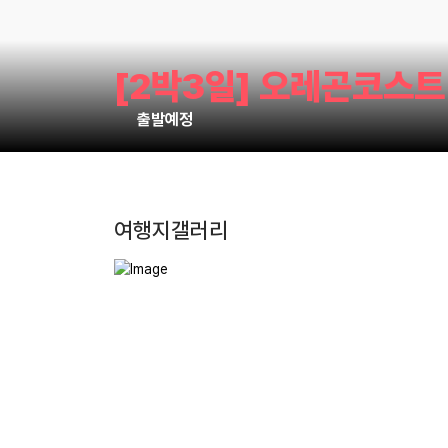
[2박3일] 오레곤코스트
출발예정
여행지갤러리