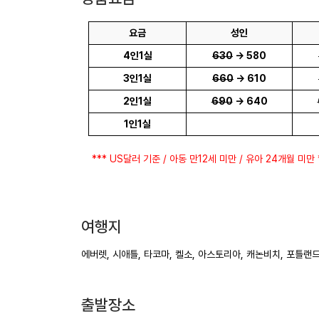
요금
성인
4인1실
630
-> 580
3인1실
660
-> 610
2인1실
690
-> 640
1인1실
*** US달러 기준 / 아동 만12세 미만 / 유아 24개월 미만 
여행지
에버렛, 시애틀, 타코마, 켈소, 아스토리아, 캐논비치, 포틀랜
출발장소