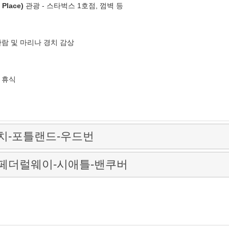
Place)
관광 - 스타벅스 1호점, 껌벽 등
관람 및 마리나 경치 감상
및 휴식
치-포틀랜드-우드번
페더럴웨이-시애틀-밴쿠버