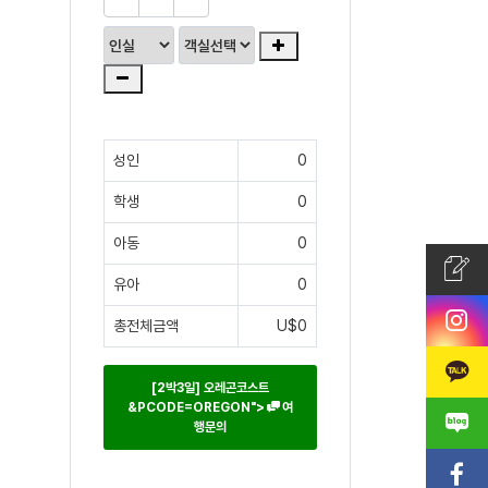
성인
0
학생
0
아동
0
유아
0
총전체금액
U$0
[2박3일] 오레곤코스트
&PCODE=OREGON">
여
행문의