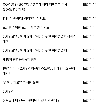
COVID19- BC주정부 권고에 따라 재택근무 실시
[로얄투어]
(20/5/31일까지)
[캐나다 관광청] 여행후기 이벤트!
[로얄투어]
로얄팸을 위한 로얄투어 11월 이벤트
[로얄투어]
2019 로얄투어 제 2회 유학맘을 위한 여행설명회 성황리
[로얄투어]
개최
2019 로얄투어 제 2회 유학맘을 위한 여행설명회!
[로얄투어]
제18회 한인문화축제 참여
[로얄투어]
[록키투어] - 2019년 최신형 PREVOST 대형버스 운행
[로얄투어]
개시 !
"같이 갈까요?" 게시판 오픈!
[로얄투어]
2019년
[로얄투어]
월드스타 비 밴쿠버 팬미팅 티켓 할인 판매 안내
[로얄투어]