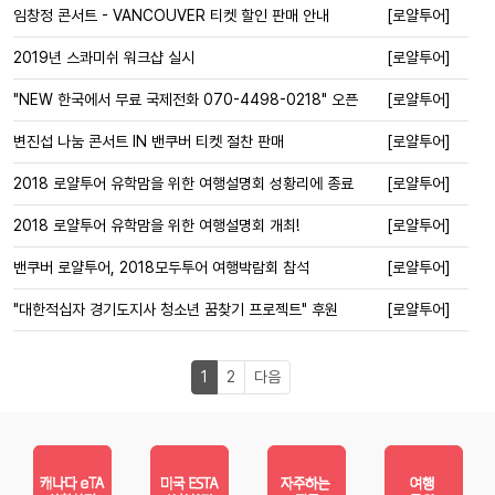
임창정 콘서트 - VANCOUVER 티켓 할인 판매 안내
[로얄투어]
2019년 스콰미쉬 워크샵 실시
[로얄투어]
"NEW 한국에서 무료 국제전화 070-4498-0218" 오픈
[로얄투어]
변진섭 나눔 콘서트 IN 밴쿠버 티켓 절찬 판매
[로얄투어]
2018 로얄투어 유학맘을 위한 여행설명회 성황리에 종료
[로얄투어]
2018 로얄투어 유학맘을 위한 여행설명회 개최!
[로얄투어]
밴쿠버 로얄투어, 2018모두투어 여행박람회 참석
[로얄투어]
"대한적십자 경기도지사 청소년 꿈찾기 프로젝트" 후원
[로얄투어]
1
2
다음