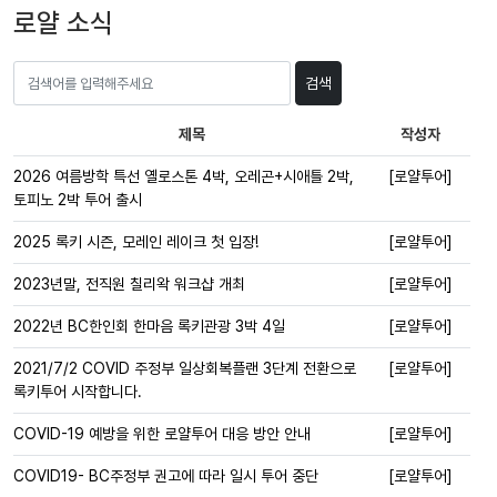
로얄 소식
검색
제목
작성자
2026 여름방학 특선 옐로스톤 4박, 오레곤+시애틀 2박,
[로얄투어]
토피노 2박 투어 출시
2025 록키 시즌, 모레인 레이크 첫 입장!
[로얄투어]
2023년말, 전직원 칠리왁 워크샵 개최
[로얄투어]
2022년 BC한인회 한마음 록키관광 3박 4일
[로얄투어]
2021/7/2 COVID 주정부 일상회복플랜 3단계 전환으로
[로얄투어]
록키투어 시작합니다.
COVID-19 예방을 위한 로얄투어 대응 방안 안내
[로얄투어]
COVID19- BC주정부 권고에 따라 일시 투어 중단
[로얄투어]