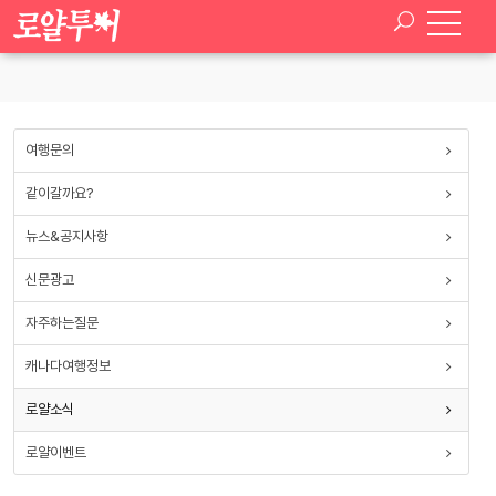
SELECT * FROM paran_board_setup WHERE board_type
='royal_news'
여행문의
같이갈까요?
뉴스&공지사항
신문광고
자주하는질문
캐나다여행정보
로얄소식
로얄이벤트