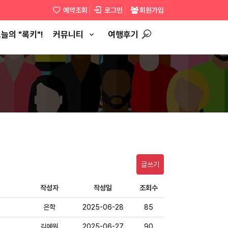
예약조회
로그인
회원가입
늘의 "록키"!
커뮤니티
여행후기
글쓰기
작성자
작성일
조회수
은학
2025-06-28
85
김예원
2025-06-27
90