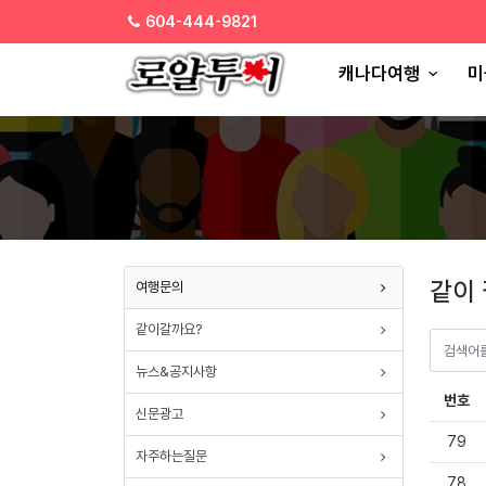
SELECT * FROM paran_board_setup WHERE board_type ='join'
604-444-9821
캐나다여행
미
같이
여행문의
같이갈까요?
뉴스&공지사항
번호
신문광고
79
자주하는질문
78