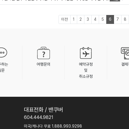
이전
1
2
3
4
5
6
7
8
주하는
여행문의
예약규정
결제
질문
및
취소규정
대표전화 / 밴쿠버
604.444.9821
미국/캐나다 무료 1.888.993.9298