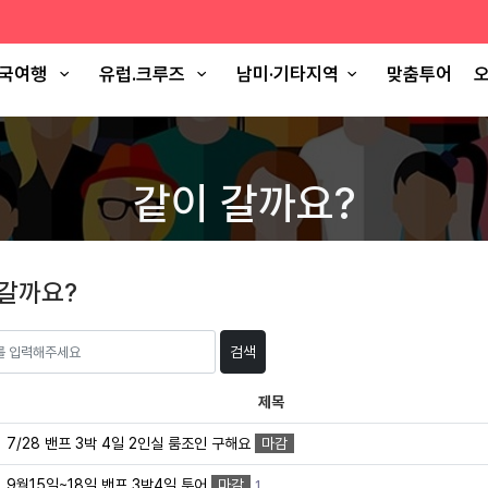
국여행
유럽.크루즈
남미·기타지역
맞춤투어
오
같이 갈까요?
 갈까요?
검색
제목
7/28 밴프 3박 4일 2인실 룸조인 구해요
마감
9월15일~18일 밴프 3박4일 투어
마감
1