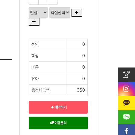
성인
0
학생
0
아동
0
유아
0
총전체금액
C$0
예약하기
여행문의