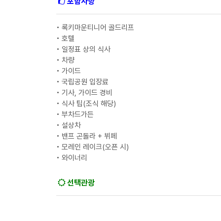
포함사항
• 록키마운티니어 골드리프
• 호텔
• 일정표 상의 식사
• 차량
• 가이드
• 국립공원 입장료
• 기사, 가이드 경비
• 식사 팁(조식 해당)
• 부차드가든
• 설상차
• 밴프 곤돌라 + 뷔페
• 모레인 레이크(오픈 시)
• 와이너리
선택관광