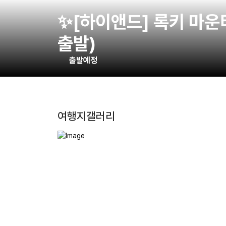
✨[하이앤드] 록키 마운티니어
출발)
출발예정
여행지갤러리