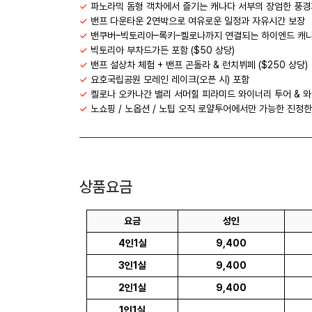
✓
파노라믹 돔형 객차에서 즐기는 캐나다 서부의 장엄한 풍경
✓
밴프 다운타운 2연박으로 여유로운 일정과 자유시간 보장
✓
밴쿠버–빅토리아–록키–켈로나까지 연결되는 하이엔드 캐나
✓
빅토리아 부차드가든 포함 ($50 상당)
✓
밴프 설상차 체험 + 밴프 곤돌라 & 런치뷔페 ($250 상당)
✓
요호국립공원 모레인 레이크(오픈 시) 포함
✓
켈로나 오카나간 밸리 서머힐 피라미드 와이너리 투어 & 
✓
노쇼핑 / 노옵션 / 노팁 오직 로얄투어에서만 가능한 진정한
상품요금
요금
성인
4인1실
9,400
3인1실
9,400
2인1실
9,400
1인1실