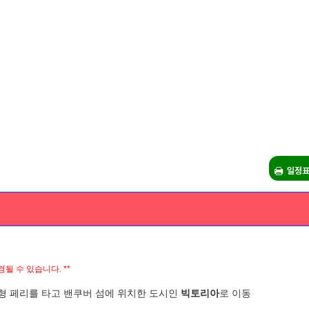
일정표
될 수 있습니다. **
대형 페리를 타고
밴쿠버
섬에 위치한 도시인
빅토리아
로 이동