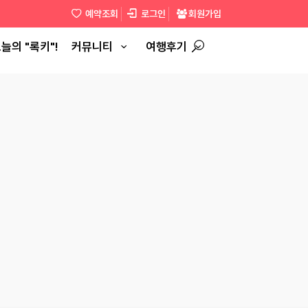
예약조회
로그인
회원가입
늘의 "록키"!
커뮤니티
여행후기