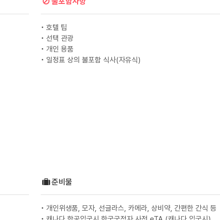
불포함사항
• 호텔 팁
• 선택 관광
• 개인 용품
• 일정표 상의 불포함 식사(자유식)
준비물
• 개인위생품, 모자, 선글라스, 카메라, 상비약, 간편한 간식 등
• 캐나다 항공입국시 한국국적자 사전 eTA (캐나다 입국시)