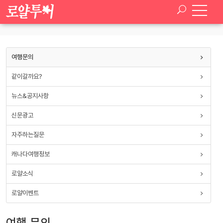
SELECT * FROM paran_board_setup WHERE board_type ='tour_qna'
여행문의
같이갈까요?
뉴스&공지사항
신문광고
자주하는질문
캐나다여행정보
로얄소식
로얄이벤트
여행 문의