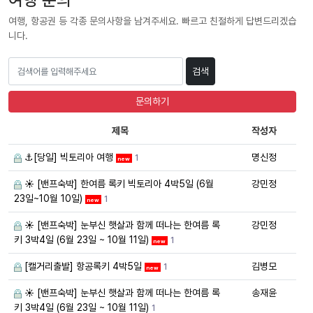
여행, 항공권 등 각종 문의사항을 남겨주세요. 빠르고 친절하게 답변드리겠습
니다.
검색
문의하기
제목
작성자
⚓[당일] 빅토리아 여행
명신정
1
new
☀️ [밴프숙박] 한여름 록키 빅토리아 4박5일 (6월
강민정
23일~10월 10일)
1
new
☀️ [밴프숙박] 눈부신 햇살과 함께 떠나는 한여름 록
강민정
키 3박4일 (6월 23일 ~ 10월 11일)
1
new
[캘거리출발] 항공록키 4박5일
김병모
1
new
☀️ [밴프숙박] 눈부신 햇살과 함께 떠나는 한여름 록
송재윤
키 3박4일 (6월 23일 ~ 10월 11일)
1