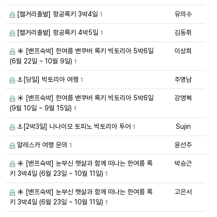
[캘거리출발] 항공록키 3박4일
유의수
1
[캘거리출발] 항공록키 4박5일
김동휘
1
☀️ [밴프숙박] 한여름 밴쿠버 록키 빅토리아 5박6일
이상희
(6월 22일 ~ 10월 9일)
1
⚓[당일] 빅토리아 여행
주명남
1
☀️ [밴프숙박] 한여름 밴쿠버 록키 빅토리아 5박6일
강영복
(9월 10일 ~ 9월 15일)
1
⚓[2박3일] 나나이모 토피노 빅토리아 투어
Sujin
1
알레스카 여행 문의
윤선주
1
☀️ [밴프숙박] 눈부신 햇살과 함께 떠나는 한여름 록
박승근
키 3박4일 (6월 23일 ~ 10월 11일)
1
☀️ [밴프숙박] 눈부신 햇살과 함께 떠나는 한여름 록
고은서
키 3박4일 (6월 23일 ~ 10월 11일)
1