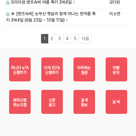
프리미엄 밴프숙박 여름 록키 3박4일
모다빈
1
☀️ [밴프숙박] 눈부신 햇살과 함께 떠나는 한여름 록
이소연
키 3박4일 (6월 23일 ~ 10월 11일)
1
1
2
3
4
5
다음