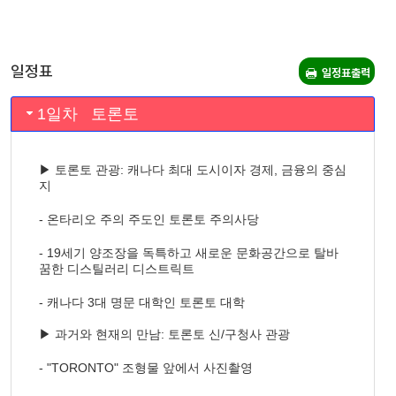
일정표
일정표출력
1일차 토론토
▶
토론토 관광
: 캐나다 최대 도시이자 경제, 금융의 중심
지
- 온타리오 주의 주도인 토론토 주의사당
- 19세기 양조장을 독특하고 새로운 문화공간으로 탈바
꿈한
디스틸러리 디스트릭트
- 캐나다 3대 명문 대학인 토론토 대학
▶ 과거와 현재의 만남: 토론토
신/구청사
관광
- "TORONTO" 조형물 앞에서 사진촬영