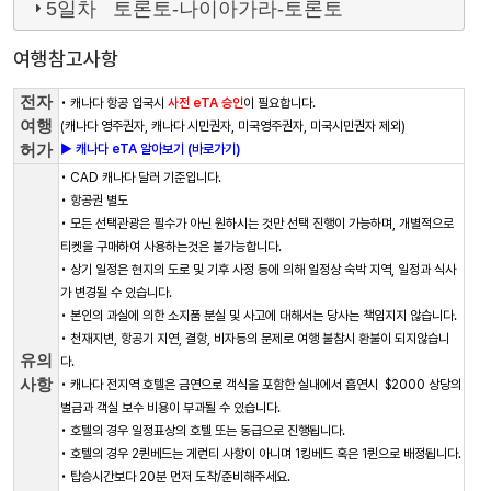
5일차 토론토-나이아가라-토론토
여행참고사항
전자
• 캐나다 항공 입국시
사전 eTA 승인
이 필요합니다.
여행
(캐나다 영주권자, 캐나다 시민권자, 미국영주권자, 미국시민권자 제외)
허가
► 캐나다 eTA 알아보기 (바로가기)
• CAD 캐나다 달러 기준입니다.
• 항공권 별도
• 모든 선택관광은 필수가 아닌 원하시는 것만 선택 진행이 가능하며, 개별적으로
티켓을 구매하여 사용하는것은 불가능합니다.
• 상기 일정은 현지의 도로 및 기후 사정 등에 의해 일정상 숙박 지역, 일정과 식사
가 변경될 수 있습니다.
• 본인의 과실에 의한 소지품 분실 및 사고에 대해서는 당사는 책임지지 않습니다.
• 천재지변, 항공기 지연, 결항, 비자등의 문제로 여행 불참시 환불이 되지않습니
유의
다.
사항
• 캐나다 전지역 호텔은 금연으로 객식을 포함한 실내에서 흡연시 $2000 상당의
벌금과 객실 보수 비용이 부과될 수 있습니다.
• 호텔의 경우 일정표상의 호텔 또는 동급으로 진행됩니다.
• 호텔의 경우 2퀸베드는 게런티 사항이 아니며 1킹베드 혹은 1퀸으로 배정됩니다.
• 탑승시간보다 20분 먼저 도착/준비해주세요.