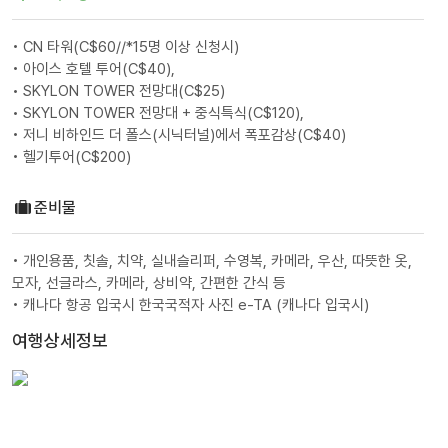
• CN 타워(C$60//*15명 이상 신청시)
• 아이스 호텔 투어(C$40),
• SKYLON TOWER 전망대(C$25)
• SKYLON TOWER 전망대 + 중식특식(C$120),
• 저니 비하인드 더 폴스(시닉터널)에서 폭포감상(C$40)
• 헬기투어(C$200)
준비물
• 개인용품, 칫솔, 치약, 실내슬리퍼, 수영복, 카메라, 우산, 따뜻한 옷,
모자, 선글라스, 카메라, 상비약, 간편한 간식 등
• 캐나다 항공 입국시 한국국적자 사진 e-TA (캐나다 입국시)
여행상세정보