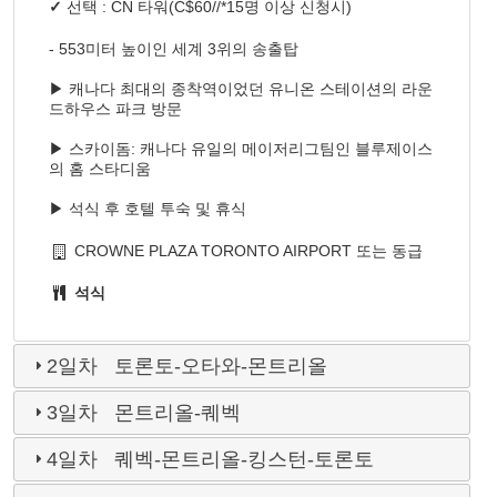
✓
선택 :
CN 타워
(C$60//*15명 이상 신청시)
- 553미터 높이인 세계 3위의 송출탑
▶ 캐나다 최대의 종착역이었던 유니온 스테이션의 라운
드하우스 파크 방문
▶ 스카이돔: 캐나다 유일의 메이저리그팀인 블루제이스
의 홈 스타디움
▶ 석식 후 호텔 투숙 및 휴식
CROWNE PLAZA TORONTO AIRPORT 또는 동급
석식
2일차 토론토-오타와-몬트리올
3일차 몬트리올-퀘벡
4일차 퀘벡-몬트리올-킹스턴-토론토