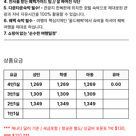
4. 찬사를 받는 퀘벡가이드 팀 // 잘 짜여진 식단
5. 다운타운숙박 필수! -
관광지 한복판에 위치한 호텔 숙박으로 제대로된 관
광과 저녁 자유시간을 100% 활용할 수 있습니다.
6. 퀘벡 숙박 필수
- 여행의 핵심지역인 '올드퀘벡'에서 숙박을 하셔야 퀘벡
여행을 제대로 하십니다.
7. 쇼핑이 없는 '순수한 여행일정'
상품요금
요금
성인
학생
아동
유아
4인1실
1,269
1,269
1,269
0.00
3인1실
1,309
1,309
1,309
2인1실
1,349
1,349
1,349
1인1실
*** 캐나다 달러 기준 / 세금포함 / 항공권 별도/ 싱글비 토론토 1박 $130,
퀘벡 $210 ***