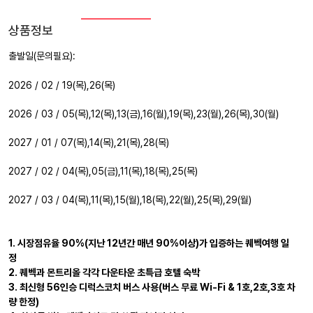
상품정보
출발일(문의필요):
2026 / 02 / 19(목),26(목)
2026 / 03 / 05(목),12(목),13(금),16(월),19(목),23(월),26(목),30(월)
2027 / 01 / 07(목),14(목),21(목),28(목)
2027 / 02 / 04(목),05(금),11(목),18(목),25(목)
2027 / 03 / 04(목),11(목),15(월),18(목),22(월),25(목),29(월)
1. 시장점유율 90%(지난 12년간 매년 90%이상)가 입증하는 퀘벡여행 일
정
2. 퀘벡과 몬트리올 각각 다운타운 초특급 호텔 숙박
3. 최신형 56인승 디럭스코치 버스 사용(버스 무료 Wi-Fi & 1호,2호,3호 차
량 한정)