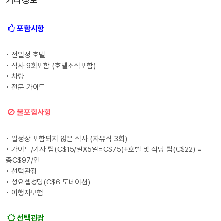
기타정보
포함사항
• 전일정 호텔
• 식사 9회포함 (호텔조식포함)
• 차량
• 전문 가이드
불포함사항
• 일정상 포함되지 않은 식사 (자유식 3회)
• 가이드/기사 팁(C$15/일X5일=C$75)+호텔 및 식당 팁(C$22) =
총C$97/인
• 선택관광
• 성요셉성당(C$6 도네이션)
• 여행자보험
선택관광