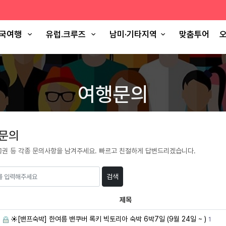
국여행
유럽.크루즈
남미·기타지역
맞춤투어
오
여행문의
 문의
공권 등 각종 문의사항을 남겨주세요. 빠르고 친절하게 답변드리겠습니다.
검색
제목
☀️[밴프숙박] 한여름 밴쿠버 록키 빅토리아 숙박 6박7일 (9월 24일 ~ )
1