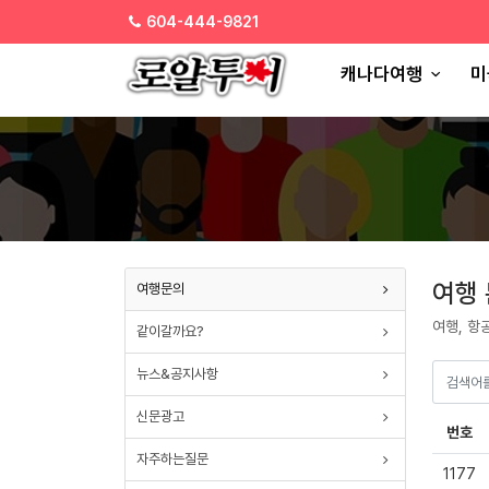
SELECT * FROM paran_board_setup WHERE board_type ='tour_qna'
604-444-9821
캐나다여행
미
여행
여행문의
여행, 항
같이갈까요?
뉴스&공지사항
신문광고
번호
자주하는질문
1177