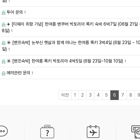
일)
1
투어 문의
1
✈️ [티웨이 취항 기념] 한여름 밴쿠버 빅토리아 록키 숙박 6박7일 (06월 21일 
8일)
1
☀️ [밴프숙박] 눈부신 햇살과 함께 떠나는 한여름 록키 3박4일 (6월 23일 ~ 10
일)
1
☀️ [밴프숙박] 한여름 록키 빅토리아 4박5일 (6월 23일~10월 10일)
1
예약관련 문의
1
이전
1
2
3
4
5
6
7
8