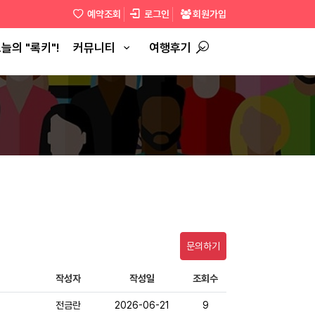
예약조회
로그인
회원가입
늘의 "록키"!
커뮤니티
여행후기
문의하기
작성자
작성일
조회수
전금란
2026-06-21
9