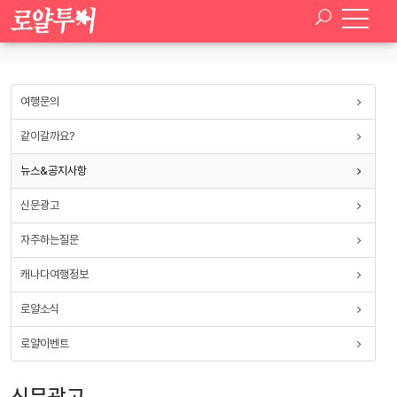
SELECT * FROM paran_board_setup WHERE board_type ='ad_news'
여행문의
같이갈까요?
뉴스&공지사항
신문광고
자주하는질문
캐나다여행정보
로얄소식
로얄이벤트
신문광고